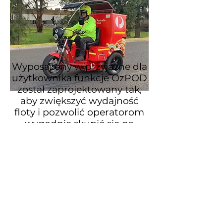
Wyposażony w przyjazne dla
użytkownika funkcje OzPOD
został zaprojektowany tak,
aby zwiększyć wydajność
floty i pozwolić operatorom
wygodnie skupić się na
wykonywanej pracy.