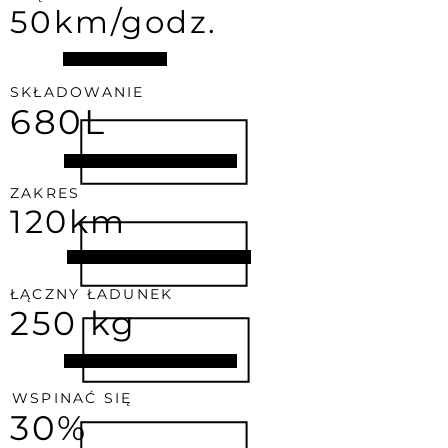
50km/godz.
SKŁADOWANIE
680L
ZAKRES
120km
ŁĄCZNY ŁADUNEK
250 kg
WSPINAĆ SIĘ
30%