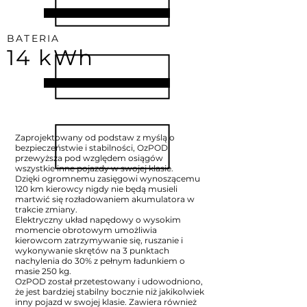
BATERIA
14 kWh
Zaprojektowany od podstaw z myślą o
bezpieczeństwie i stabilności, OzPOD
przewyższa pod względem osiągów
wszystkie inne pojazdy w swojej klasie.
Dzięki ogromnemu zasięgowi wynoszącemu
120 km kierowcy nigdy nie będą musieli
martwić się rozładowaniem akumulatora w
trakcie zmiany.
Elektryczny układ napędowy o wysokim
momencie obrotowym umożliwia
kierowcom zatrzymywanie się, ruszanie i
wykonywanie skrętów na 3 punktach
nachylenia do 30% z pełnym ładunkiem o
masie 250 kg.
OzPOD został przetestowany i udowodniono,
że jest bardziej stabilny bocznie niż jakikolwiek
inny pojazd w swojej klasie. Zawiera również